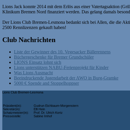
Lions Jack konnte 2014 mit dem Erlös aus einer Vatertagsaktion (G
Klinikum Bremen Nord finanziert werden. Das gelang damals besonder
Der Lions Club Bremen-Lesmona bedankt sich bei Allen, die die Akti
2500 Rennlizenzen gekauft haben!
Club Nachrichten
Liste der Gewinner des 10. Vegesacker Bällerennens
Büchergeschenke für Bremer Grundschüler
LIONS Einsatz lohnt sich
Lions unterstützen NABU-Ferienprojekt für Kinder
Was Lions Ausmacht
Beeindruckende Jugendarbeit der AWO in Burg-Gramke
5000 € Spende and Stoppelhoppser
Lions Club Bremen-Lesmona
Präsident(in):
Gudrun Eichbaum-Morgenstern
Sekretär(in):
Elfi Hein
Schatzmeister(in):
Prof. Dr. Ulrich Kortz
Pressestelle:
Sabine Imhof