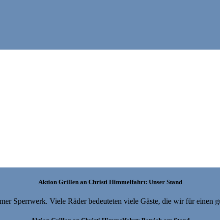
Aktion Grillen an Christi Himmelfahrt: Unser Stand
er Sperrwerk. Viele Räder bedeuteten viele Gäste, die wir für einen 