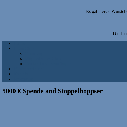
Es gab heisse Würstche
Die Lio
Home
Lions Club
Gründung
Mitglieder des Clubs
Vorstand und Beauftragte
Förderverein e.V
Kontakt
Impressum
5000 € Spende and Stoppelhoppser