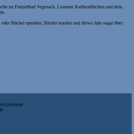
ische im Freizeitbad Vegesack, Lesumer Kaffeestübchen und dem
in.
n oder Bücher spenden, Bücher kaufen und dieses Jahr sogar über
men-Lesmona
de
ärung