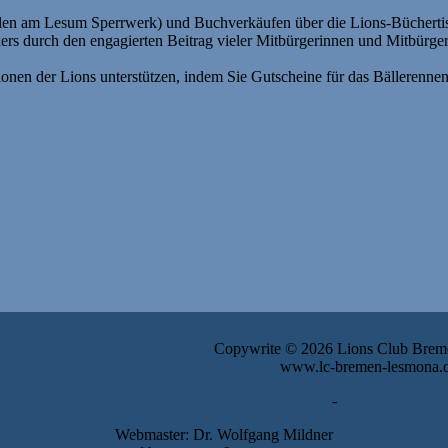
rillen am Lesum Sperrwerk) und Buchverkäufen über die Lions-Büchert
s durch den engagierten Beitrag vieler Mitbürgerinnen und Mitbürger
onen der Lions unterstützen, indem Sie Gutscheine für das Bällerenne
Copywrite © 2026 Lions Club Bre
www.lc-bremen-lesmona.
Impressum
-
Datenschutzerkl
Webmaster: Dr. Wolfgang Mildner